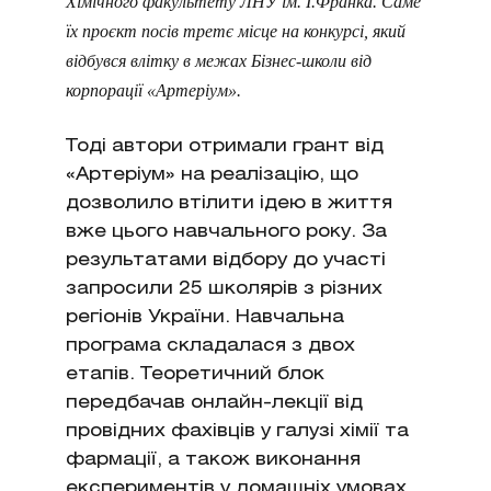
Хімічного факультету ЛНУ ім. І.Франка. Саме
їх проєкт посів третє місце на конкурсі, який
відбувся влітку в межах Бізнес-школи від
корпорації «Артеріум».
Тоді автори отримали грант від
«Артеріум» на реалізацію, що
дозволило втілити ідею в життя
вже цього навчального року. За
результатами відбору до участі
запросили 25 школярів з різних
регіонів України. Навчальна
програма складалася з двох
етапів. Теоретичний блок
передбачав онлайн-лекції від
провідних фахівців у галузі хімії та
фармації, а також виконання
експериментів у домашніх умовах.