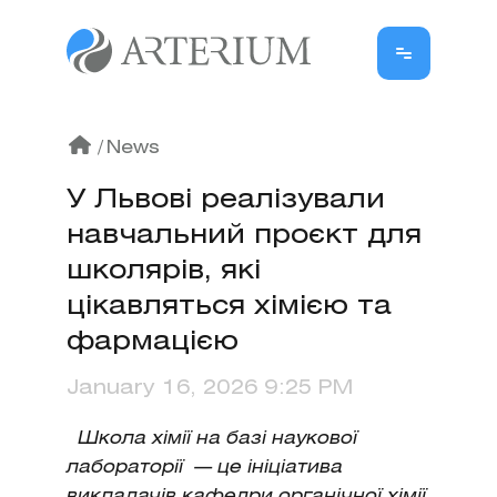
/
News
У Львові реалізували
навчальний проєкт для
школярів, які
цікавляться хімією та
фармацією
January 16, 2026 9:25 PM
Школа хімії на базі наукової
лабораторії — це ініціатива
викладачів кафедри органічної хімії