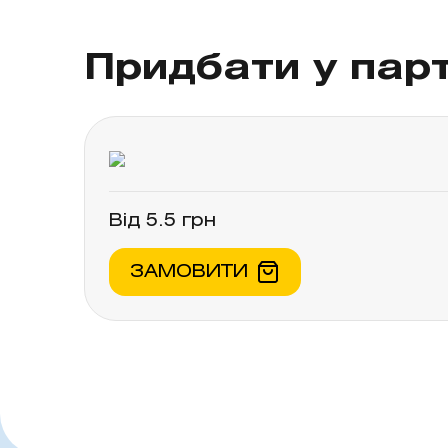
Гіперчутливість до ацетилсаліцило
Бронхіальна астма, спричинена зас
Придбати у пар
виразки. Геморагічний діатез. Ви
серцева недостатність.Комбінація 
«Взаємодія з іншими лікарськими за
Від 5.5 грн
ЗАМОВИТИ