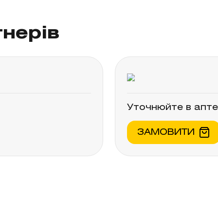
вої кислоти, інших саліцилатів або до буд
тосуванням саліцилатів або інших НПЗЗ в 
тнерів
ражена ниркова недостатність. Виражена п
з метотрексатом у дозуванні 15 мг/тиждень
собами та інші види взаємодій»).
Уточнюйте в апте
ЗАМОВИТИ