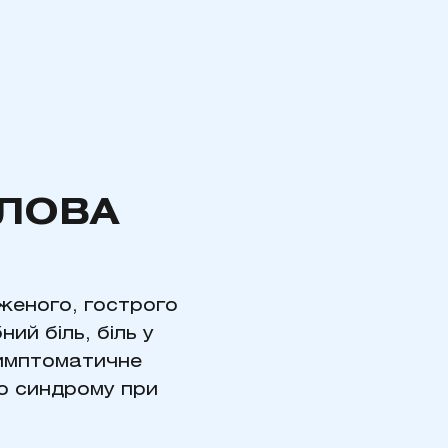
ЛОВА
аженого, гострого
ий біль, біль у
 Симптоматичне
го синдрому при