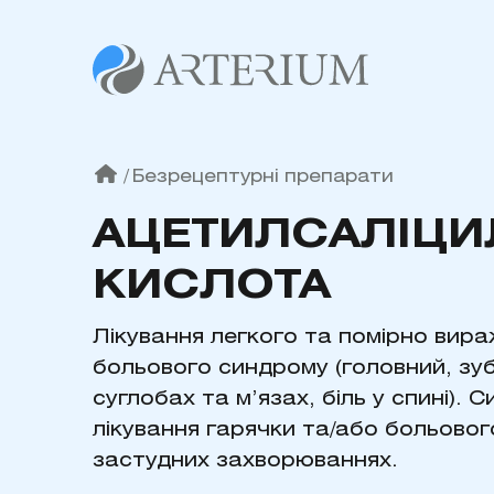
/
Безрецептурні препарати
АЦЕТИЛСАЛІЦИ
КИСЛОТА
Лікування легкого та помірно вир
больового синдрому (головний, зубн
суглобах та м’язах, біль у спині).
лікування гарячки та/або больово
застудних захворюваннях.