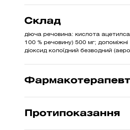
- Лікування легкого та помірно вир
суглобах та м’язах, біль у спині)
Склад
захворюваннях.
діюча речовина: кислота ацетилсал
100 % речовину) 500 мг; допоміжн
діоксид колоїдний безводний (аер
Фармакотерапевт
Аналгетики та антипіретики. Кисл
Протипоказання