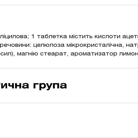
аженого, гострого больового синдрому (гол
. - Симптоматичне лікування гарячки та/або
іцилова; 1 таблетка містить кислоти ацети
і речовини: целюлоза мікрокристалічна, на
осил), магнію стеарат, ароматизатор лимо
ична група
ота ацетилсаліцилова. Код АТХ N02В А01.