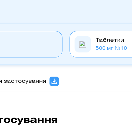
Таблетки
500 мг №10
ія застосування
тосування