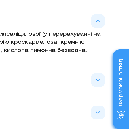
овний, зубний біль, біль у
 больового синдрому при застудних
лсаліцилової (у перерахуванні на
трію кроскармелоза, кремнію
н, кислота лимонна безводна.
Фармаконагляд