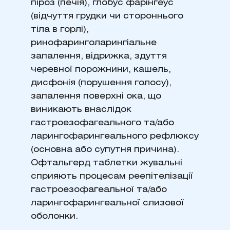
піроз (печія), глобус фарінгеус
(відчуття грудки чи стороннього
тіла в горлі),
ринофаринголарингіальне
запалення, відрижка, здуття
черевної порожнини, кашель,
дисфонія (порушення голосу),
запалення поверхні ока, що
виникають внаслідок
гастроезофагеального та/або
ларингофарингеального рефлюксу
(основна або супутня причина).
Офтальгерд таблетки жувальні
сприяють процесам реепітелізації
гастроезофагеальної та/або
ларингофарингеальної слизової
оболонки.