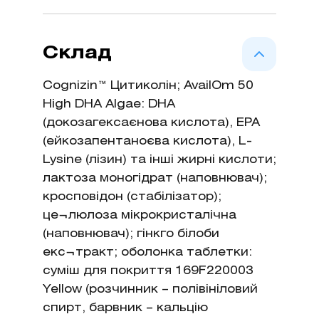
Містерія, може бути
рекомендована в якості дієтичної
Склад
до¬бавки до основного раціону
харчування як збалансований
Cognizin™ Цитиколін; AvailOm 50
комплекс омега-3 жирних кислот,
High DHA Algae: DHA
холіну з цитиколіну та гінкго
(докозагексаєнова кислота), EPA
білоби, що сприяє підтримки
(ейкозапентаноєва кислота), L-
нормальної діяльності головного
Lysine (лізин) та інші жирні кислоти;
мозку, в тому числі у людей з
лактоза моногідрат (наповнювач);
вегетативною дисфункцією, та у
кросповідон (стабілізатор);
період реабілітації після
це¬люлоза мікрокристалічна
перенесених уражень головного
(наповнювач); гінкго білоби
мозку, а також для покращення
екс¬тракт; оболонка таблетки:
когнітивних функцій.
cуміш для покриття 169F220003
Yellow (розчинник – полівініловий
спирт, барвник – кальцію