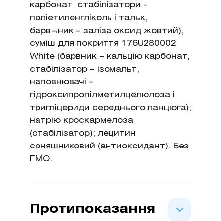
карбонат, стабілізатори –
поліетиленгліколь і тальк,
барв¬ник – заліза оксид жовтий),
cуміш для покриття 176U280002
White (барвник – кальцію карбонат,
стабілізатор – ізомальт,
наповнювачі –
гідроксипропілметилцелюлоза і
тригліцериди середнього ланцюга);
натрію кроскармелоза
(стабілізатор); лецитин
соняшниковий (антиоксидант). Без
ГМО.
Протипоказання