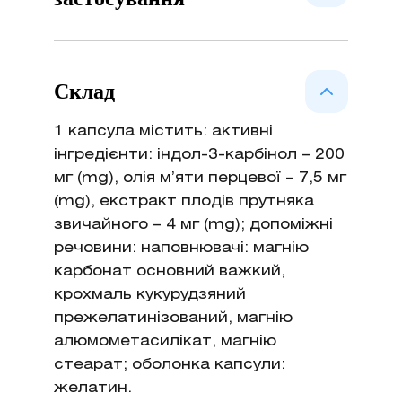
Рекомендується вживати як
додаткове джерело індол-3-
Склад
карбінолу, флавоноїдів, терпенів
та дитерпенів з метою
1 капсула містить: активні
нормалізації функціонального
інгредієнти: індол-3-карбінол – 200
стану при порушенні метаболічних
мг (mg), олія м’яти перцевої – 7,5 мг
процесів в молочних залозах і для
(mg), екстракт плодів прутняка
зменшення гіперпроліферативних
звичайного – 4 мг (mg); допоміжні
процесів у репродуктивних органах
речовини: наповнювачі: магнію
жінок.
карбонат основний важкий,
крохмаль кукурудзяний
прежелатинізований, магнію
алюмометасилікат, магнію
стеарат; оболонка капсули:
желатин.