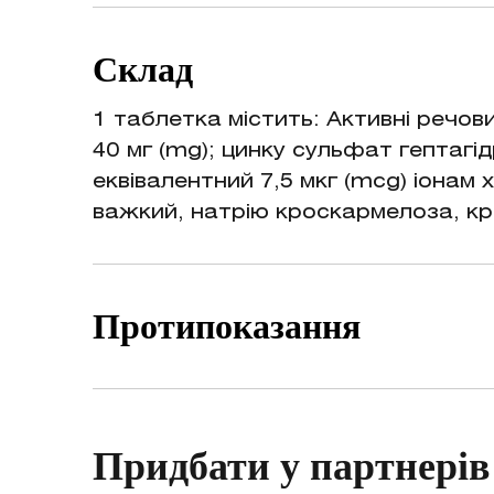
Рекомендації щодо застосування: 
харчування особам, які контролюю
Склад
чорниці та артишоку, фенольних к
Хром сприяє підтриманню нормальн
1 таблетка містить: Активні речов
метаболізму.
40 мг (mg); цинку сульфат гептагідр
еквівалентний 7,5 мкг (mcg) іонам
важкий, натрію кроскармелоза, кр
Протипоказання
Застереження щодо застосування: 
дієтичної добавки, гострих захвор
Придбати у партнерів
вагітним та під час годування гр