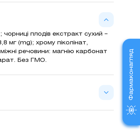
ристання в раціонах дієтичного
о біологічно активних речовин
ормального вуглеводного обміну.
ормальному вуглеводному
; чорниці плодів екстракт сухий –
,8 мг (mg); хрому піколінат,
оміжні речовини: магнію карбонат
Фармаконагляд
арат. Без ГМО.
щеній чутливості до компонентів
хів, печінки. Не застосовувати
 для щоденного споживання.