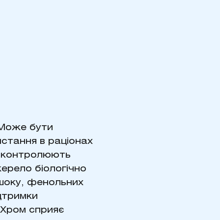
 Може бути
стання в раціонах
і контролюють
жерело біологічно
шоку, фенольних
дтримки
 Хром сприяє