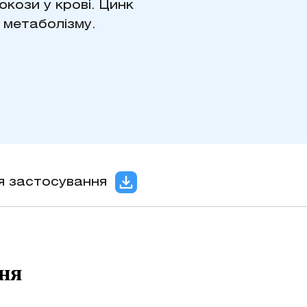
кози у крові. Цинк
 метаболізму.
ія застосування
ння