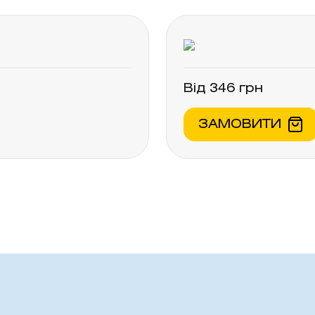
овувати як заміну повноцінного раціону х
карем. Не є лікарським засобом.
Від 346 грн
ЗАМОВИТИ