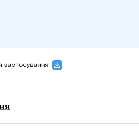
ія застосування
ння
мію, баланопостит, гнійний отит, гнійний 
кон’юктивіт, ендометрит, при гнійних ранах