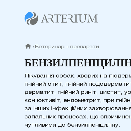
/
Ветеринарні препарати
БЕНЗИЛПЕНІЦИЛІ
Лікування собак, хворих на піодер
гнійний отит, гнійний пододермати
дерматит, гнійний риніт, цистит, у
кон’юктивіт, ендометрит, при гній
за інших інфекційних захворювання
запальних процесах, що спричинен
чутливими до бензилпеніциліну.