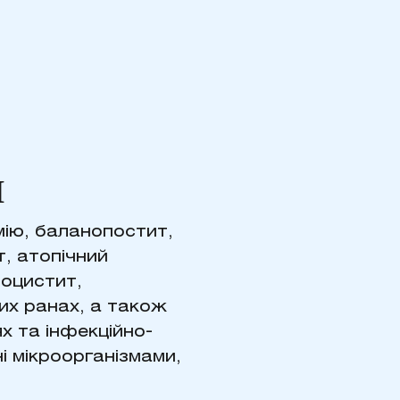
Н
мію, баланопостит,
т, атопічний
роцистит,
них ранах, а також
х та інфекційно-
і мікроорганізмами,