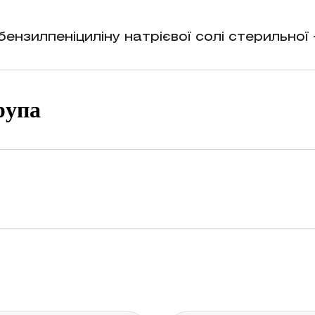
льних процесах, що спричинені мікроорган
ензилпеніциліну натрієвої солі стерильної 
рупа
 – антибактеріальні ветеринарні препарати
 групи пеніциліну або новокаїну в разі вик
чакам та хом’якам, екзотичним тваринам. 
рок, електролітним дисбалансом.