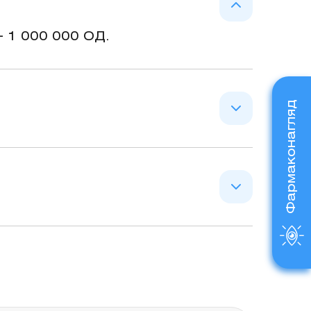
ізмами, чутливими до
- 1 000 000 ОД.
Фармаконагляд
 для системного застосування.
ористання його розчину в якості
Не застосовувати тваринам із