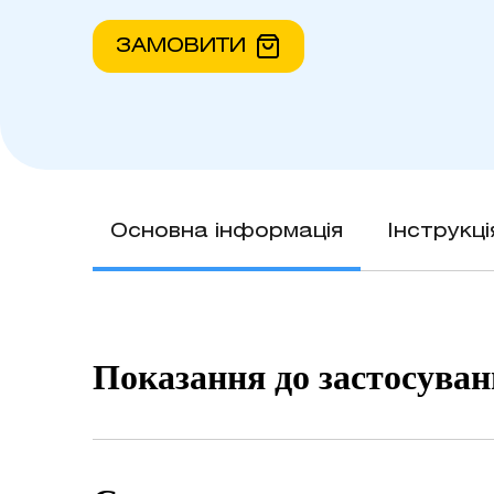
ЗАМОВИТИ
Основна інформація
Інструкц
Показання до застосува
Лікування собак, хворих на піодер
гнійний риніт, цистит, уроцистит, 