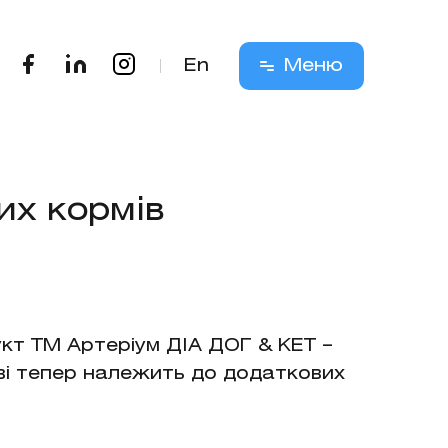
En
Меню
их кормів
кт ТМ Артеріум ДІА ДОГ & КЕТ –
тві тепер належить до додаткових