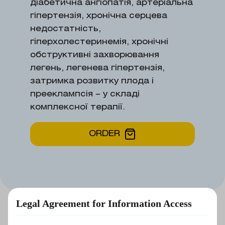
діабетична ангіопатія, артеріальна
гіпертензія, хронічна серцева
недостатність,
гіперхолестеринемія, хронічні
обструктивні захворювання
легень, легенева гіпертензія,
затримка розвитку плода і
прееклампсія – у складі
комплексної терапії.
ORDER
Legal Agreement for Information Access
Basic information