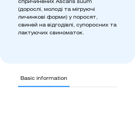
спричинених Ascaris suum
(дорослі, молоді та мігруючі
личинкові форми) у поросят,
свиней на відгодівлі, супоросних та
лактуючих свиноматок.
Basic information