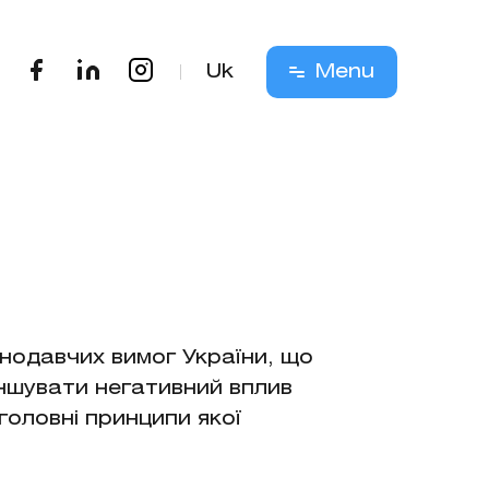
Uk
Menu
онодавчих вимог України, що
ншувати негативний вплив
головні принципи якої