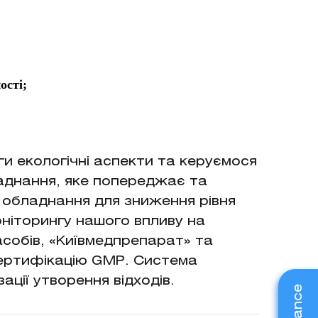
ості;
ги екологічні аспекти та керуємося
аднання, яке попереджає та
е обладнання для зниження рівня
ніторингу нашого впливу на
засобів, «Київмедпрепарат» та
ертифікацію GMP. Система
ації утворення відходів.