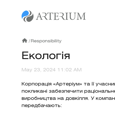
/
Responsibility
Екологія
May 23, 2024 11:02 AM
Корпорація «Артеріум» та її учасн
покликані забезпечити раціональн
виробництва на довкілля. У компані
передбачають: