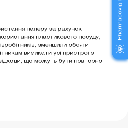
Pharmacovigilance
ристання паперу за рахунок
икористання пластикового посуду,
івробітників, зменшили обсяги
тникам вимикати усі пристрої з
 відходи, що можуть бути повторно