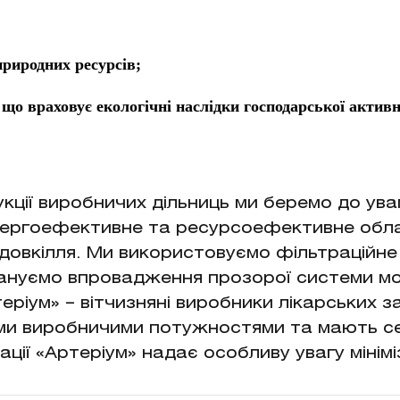
риродних ресурсів;
 що враховує екологічні наслідки господарської активн
кції виробничих дільниць ми беремо до ува
 енергоефективне та ресурсоефективне обл
на довкілля. Ми використовуємо фільтраційн
плануємо впровадження прозорої системи мо
еріум» – вітчизняні виробники лікарських 
ми виробничими потужностями та мають с
ї «Артеріум» надає особливу увагу мініміз