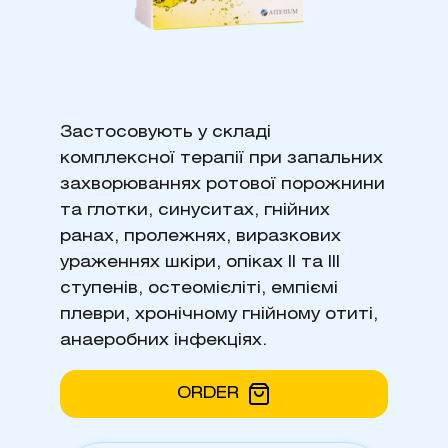
Застосовують у складі
комплексної терапії при запальних
захворюваннях ротової порожнини
та глотки, синуситах, гнійних
ранах, пролежнях, виразкових
ураженнях шкіри, опіках II та III
ступенів, остеомієліті, емпіємі
плеври, хронічному гнійному отиті,
анаеробних інфекціях.
ORDER