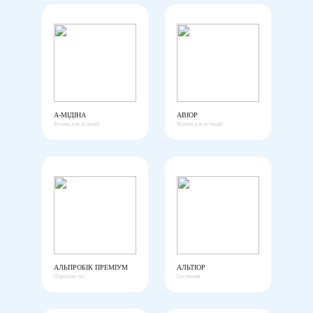
А-МІДІНА
АВІОР
Розчин для ін’єкцій
Розчин для ін’єкцій
АЛЬПРОБІК ПРЕМІУМ
АЛЬТІОР
Порошок vet.
Суспензія