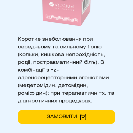
Коротке знеболювання при
середньому та сильному fiолю
(кольки, кишкова непрохідність,
родіі, постравматичний білъ). В
комбінації з •z-
алренорецепторними агоністами
(медетомідин. детоміднн,
роміфідин): при терапевтичнітх. та
діагностичних процедурах.
ЗАМОВИТИ