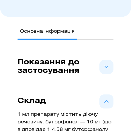
Основна інформація
Показання до
застосування
Коротке знеболювання при
середньому та сильному fiолю
Склад
(кольки, кишкова непрохідність,
родіі, постравматичний білъ). В
1 мл препарату містить діючу
комбінації з •z-
речовину: буторфанол — 10 мг (що
алренорецепторними агоністами
відповідає 1 4.58 мг буторфанолу